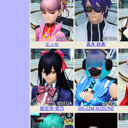
エッセ
真木 鈴夜
龍宮寺 雪乃
HS-22M SUZUNE